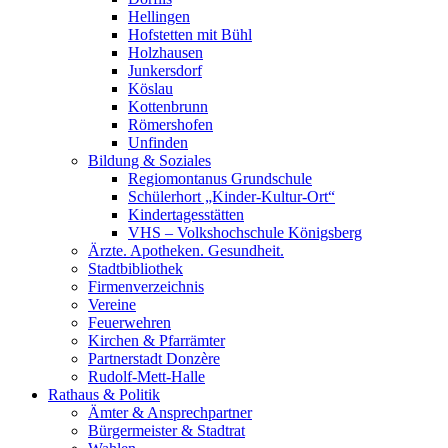
Hellingen
Hofstetten mit Bühl
Holzhausen
Junkersdorf
Köslau
Kottenbrunn
Römershofen
Unfinden
Bildung & Soziales
Regiomontanus Grundschule
Schülerhort „Kinder-Kultur-Ort“
Kindertagesstätten
VHS – Volks­hoch­schule Königsberg
Ärzte. Apotheken. Gesundheit.
Stadtbibliothek
Firmenverzeichnis
Vereine
Feuerwehren
Kirchen & Pfarrämter
Partnerstadt Donzère
Rudolf-Mett-Halle
Rathaus & Politik
Ämter & Ansprechpartner
Bürgermeister & Stadtrat