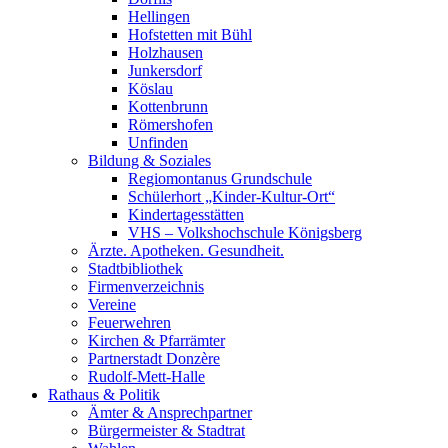
Hellingen
Hofstetten mit Bühl
Holzhausen
Junkersdorf
Köslau
Kottenbrunn
Römershofen
Unfinden
Bildung & Soziales
Regiomontanus Grundschule
Schülerhort „Kinder-Kultur-Ort“
Kindertagesstätten
VHS – Volks­hoch­schule Königsberg
Ärzte. Apotheken. Gesundheit.
Stadtbibliothek
Firmenverzeichnis
Vereine
Feuerwehren
Kirchen & Pfarrämter
Partnerstadt Donzère
Rudolf-Mett-Halle
Rathaus & Politik
Ämter & Ansprechpartner
Bürgermeister & Stadtrat