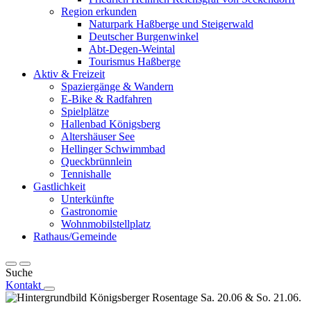
Region erkunden
Naturpark Haßberge und Steigerwald
Deutscher Burgenwinkel
Abt-Degen-Weintal
Tourismus Haßberge
Aktiv & Freizeit
Spaziergänge & Wandern
E-Bike & Radfahren
Spielplätze
Hallenbad Königsberg
Altershäuser See
Hellinger Schwimmbad
Queckbrünnlein
Tennishalle
Gastlichkeit
Unterkünfte
Gastronomie
Wohnmobilstellplatz
Rathaus/Gemeinde
Suche
Kontakt