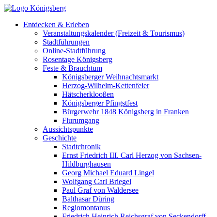
Entdecken & Erleben
Veranstaltungskalender (Freizeit & Tourismus)
Stadtführungen
Online-Stadtführung
Rosentage Königsberg
Feste & Brauchtum
Königsberger Weihnachtsmarkt
Herzog-Wilhelm-Kettenfeier
Hätscherklooßen
Königsberger Pfingstfest
Bürgerwehr 1848 Königsberg in Franken
Flurumgang
Aussichtspunkte
Geschichte
Stadtchronik
Ernst Friedrich III. Carl Herzog von Sachsen-
Hildburghausen
Georg Michael Eduard Lingel
Wolfgang Carl Briegel
Paul Graf von Waldersee
Balthasar Düring
Regiomontanus
Friedrich Heinrich Reichsgraf von Seckendorff