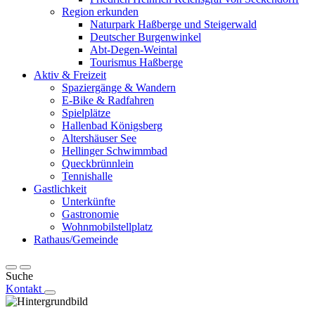
Region erkunden
Naturpark Haßberge und Steigerwald
Deutscher Burgenwinkel
Abt-Degen-Weintal
Tourismus Haßberge
Aktiv & Freizeit
Spaziergänge & Wandern
E-Bike & Radfahren
Spielplätze
Hallenbad Königsberg
Altershäuser See
Hellinger Schwimmbad
Queckbrünnlein
Tennishalle
Gastlichkeit
Unterkünfte
Gastronomie
Wohnmobilstellplatz
Rathaus/Gemeinde
Suche
Kontakt