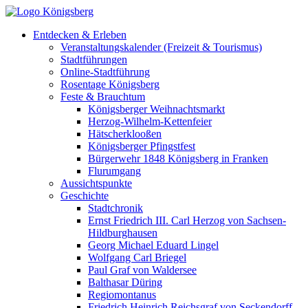
Entdecken & Erleben
Veranstaltungskalender (Freizeit & Tourismus)
Stadtführungen
Online-Stadtführung
Rosentage Königsberg
Feste & Brauchtum
Königsberger Weihnachtsmarkt
Herzog-Wilhelm-Kettenfeier
Hätscherklooßen
Königsberger Pfingstfest
Bürgerwehr 1848 Königsberg in Franken
Flurumgang
Aussichtspunkte
Geschichte
Stadtchronik
Ernst Friedrich III. Carl Herzog von Sachsen-
Hildburghausen
Georg Michael Eduard Lingel
Wolfgang Carl Briegel
Paul Graf von Waldersee
Balthasar Düring
Regiomontanus
Friedrich Heinrich Reichsgraf von Seckendorff