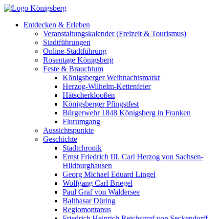
Entdecken & Erleben
Veranstaltungskalender (Freizeit & Tourismus)
Stadtführungen
Online-Stadtführung
Rosentage Königsberg
Feste & Brauchtum
Königsberger Weihnachtsmarkt
Herzog-Wilhelm-Kettenfeier
Hätscherklooßen
Königsberger Pfingstfest
Bürgerwehr 1848 Königsberg in Franken
Flurumgang
Aussichtspunkte
Geschichte
Stadtchronik
Ernst Friedrich III. Carl Herzog von Sachsen-
Hildburghausen
Georg Michael Eduard Lingel
Wolfgang Carl Briegel
Paul Graf von Waldersee
Balthasar Düring
Regiomontanus
Friedrich Heinrich Reichsgraf von Seckendorff