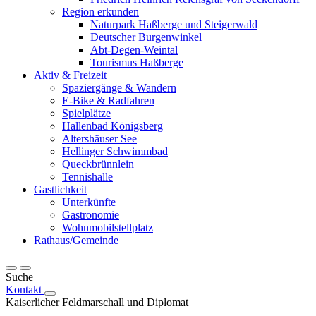
Region erkunden
Naturpark Haßberge und Steigerwald
Deutscher Burgenwinkel
Abt-Degen-Weintal
Tourismus Haßberge
Aktiv & Freizeit
Spaziergänge & Wandern
E-Bike & Radfahren
Spielplätze
Hallenbad Königsberg
Altershäuser See
Hellinger Schwimmbad
Queckbrünnlein
Tennishalle
Gastlichkeit
Unterkünfte
Gastronomie
Wohnmobilstellplatz
Rathaus/Gemeinde
Suche
Kontakt
Kaiserlicher Feldmarschall und Diplomat