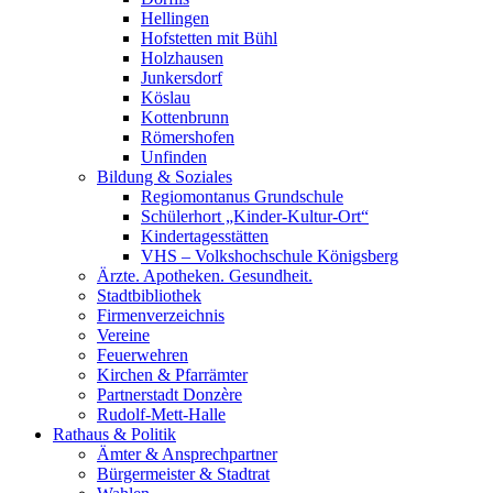
Hellingen
Hofstetten mit Bühl
Holzhausen
Junkersdorf
Köslau
Kottenbrunn
Römershofen
Unfinden
Bildung & Soziales
Regiomontanus Grundschule
Schülerhort „Kinder-Kultur-Ort“
Kindertagesstätten
VHS – Volks­hoch­schule Königsberg
Ärzte. Apotheken. Gesundheit.
Stadtbibliothek
Firmenverzeichnis
Vereine
Feuerwehren
Kirchen & Pfarrämter
Partnerstadt Donzère
Rudolf-Mett-Halle
Rathaus & Politik
Ämter & Ansprechpartner
Bürgermeister & Stadtrat