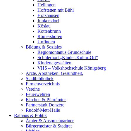
Hellingen
Hofstetten mit Bühl
Holzhausen
Junkersdorf
Köslau
Kottenbrunn
Römershofen
Unfinden
Bildung & Soziales
Regiomontanus Grundschule
Schülerhort „Kinder-Kultur-Ort“
Kindertagesstätten
VHS – Volks­hoch­schule Königsberg
Ärzte. Apotheken. Gesundheit.
Stadtbibliothek
Firmenverzeichnis
Vereine
Feuerwehren
Kirchen & Pfarrämter
Partnerstadt Donzère
Rudolf-Mett-Halle
Rathaus & Politik
Ämter & Ansprechpartner
Bürgermeister & Stadtrat