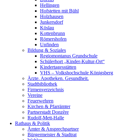
Hellingen
Hofstetten mit Bühl
Holzhausen
Junkersdorf
Köslau
Kottenbrunn
Römershofen
Unfinden
Bildung & Soziales
Regiomontanus Grundschule
Schülerhort „Kinder-Kultur-Ort“
Kindertagesstätten
VHS – Volks­hoch­schule Königsberg
Ärzte. Apotheken. Gesundheit.
Stadtbibliothek
Firmenverzeichnis
Vereine
Feuerwehren
Kirchen & Pfarrämter
Partnerstadt Donzère
Rudolf-Mett-Halle
Rathaus & Politik
Ämter & Ansprechpartner
Bürgermeister & Stadtrat