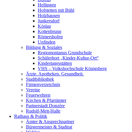
Hellingen
Hofstetten mit Bühl
Holzhausen
Junkersdorf
Köslau
Kottenbrunn
Römershofen
Unfinden
Bildung & Soziales
Regiomontanus Grundschule
Schülerhort „Kinder-Kultur-Ort“
Kindertagesstätten
VHS – Volks­hoch­schule Königsberg
Ärzte. Apotheken. Gesundheit.
Stadtbibliothek
Firmenverzeichnis
Vereine
Feuerwehren
Kirchen & Pfarrämter
Partnerstadt Donzère
Rudolf-Mett-Halle
Rathaus & Politik
Ämter & Ansprechpartner
Bürgermeister & Stadtrat