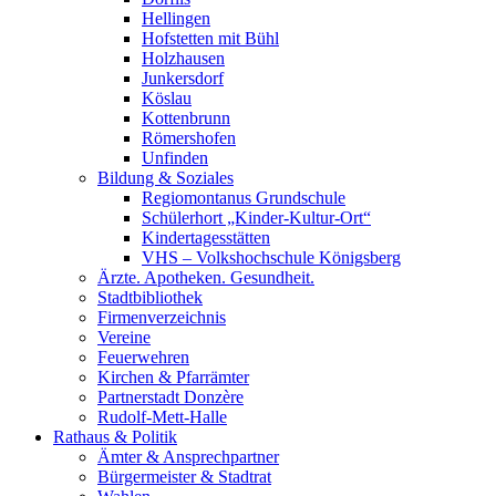
Hellingen
Hofstetten mit Bühl
Holzhausen
Junkersdorf
Köslau
Kottenbrunn
Römershofen
Unfinden
Bildung & Soziales
Regiomontanus Grundschule
Schülerhort „Kinder-Kultur-Ort“
Kindertagesstätten
VHS – Volks­hoch­schule Königsberg
Ärzte. Apotheken. Gesundheit.
Stadtbibliothek
Firmenverzeichnis
Vereine
Feuerwehren
Kirchen & Pfarrämter
Partnerstadt Donzère
Rudolf-Mett-Halle
Rathaus & Politik
Ämter & Ansprechpartner
Bürgermeister & Stadtrat