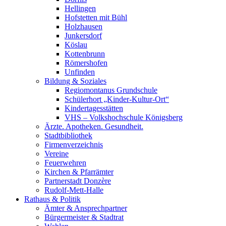
Hellingen
Hofstetten mit Bühl
Holzhausen
Junkersdorf
Köslau
Kottenbrunn
Römershofen
Unfinden
Bildung & Soziales
Regiomontanus Grundschule
Schülerhort „Kinder-Kultur-Ort“
Kindertagesstätten
VHS – Volks­hoch­schule Königsberg
Ärzte. Apotheken. Gesundheit.
Stadtbibliothek
Firmenverzeichnis
Vereine
Feuerwehren
Kirchen & Pfarrämter
Partnerstadt Donzère
Rudolf-Mett-Halle
Rathaus & Politik
Ämter & Ansprechpartner
Bürgermeister & Stadtrat