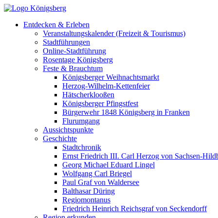
Entdecken & Erleben
Veranstaltungskalender (Freizeit & Tourismus)
Stadtführungen
Online-Stadtführung
Rosentage Königsberg
Feste & Brauchtum
Königsberger Weihnachtsmarkt
Herzog-Wilhelm-Kettenfeier
Hätscherklooßen
Königsberger Pfingstfest
Bürgerwehr 1848 Königsberg in Franken
Flurumgang
Aussichtspunkte
Geschichte
Stadtchronik
Ernst Friedrich III. Carl Herzog von Sachsen-Hil
Georg Michael Eduard Lingel
Wolfgang Carl Briegel
Paul Graf von Waldersee
Balthasar Düring
Regiomontanus
Friedrich Heinrich Reichsgraf von Seckendorff
Region erkunden