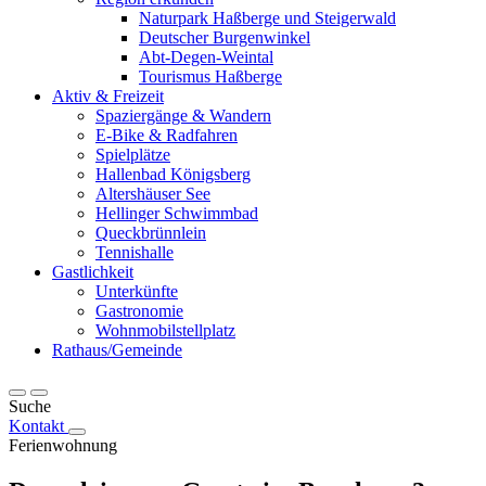
Naturpark Haßberge und Steigerwald
Deutscher Burgenwinkel
Abt-Degen-Weintal
Tourismus Haßberge
Aktiv & Freizeit
Spaziergänge & Wandern
E-Bike & Radfahren
Spielplätze
Hallenbad Königsberg
Altershäuser See
Hellinger Schwimmbad
Queckbrünnlein
Tennishalle
Gastlichkeit
Unterkünfte
Gastronomie
Wohnmobilstellplatz
Rathaus/Gemeinde
Suche
Kontakt
Ferienwohnung