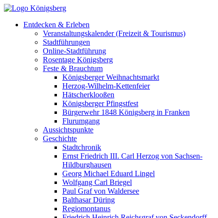
Entdecken & Erleben
Veranstaltungskalender (Freizeit & Tourismus)
Stadtführungen
Online-Stadtführung
Rosentage Königsberg
Feste & Brauchtum
Königsberger Weihnachtsmarkt
Herzog-Wilhelm-Kettenfeier
Hätscherklooßen
Königsberger Pfingstfest
Bürgerwehr 1848 Königsberg in Franken
Flurumgang
Aussichtspunkte
Geschichte
Stadtchronik
Ernst Friedrich III. Carl Herzog von Sachsen-
Hildburghausen
Georg Michael Eduard Lingel
Wolfgang Carl Briegel
Paul Graf von Waldersee
Balthasar Düring
Regiomontanus
Friedrich Heinrich Reichsgraf von Seckendorff