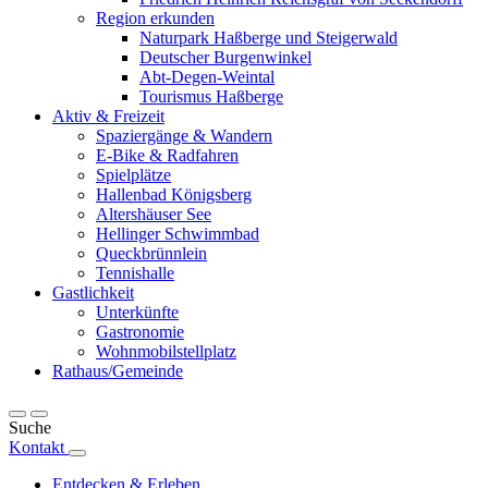
Region erkunden
Naturpark Haßberge und Steigerwald
Deutscher Burgenwinkel
Abt-Degen-Weintal
Tourismus Haßberge
Aktiv & Freizeit
Spaziergänge & Wandern
E-Bike & Radfahren
Spielplätze
Hallenbad Königsberg
Altershäuser See
Hellinger Schwimmbad
Queckbrünnlein
Tennishalle
Gastlichkeit
Unterkünfte
Gastronomie
Wohnmobilstellplatz
Rathaus/Gemeinde
Suche
Kontakt
Entdecken & Erleben