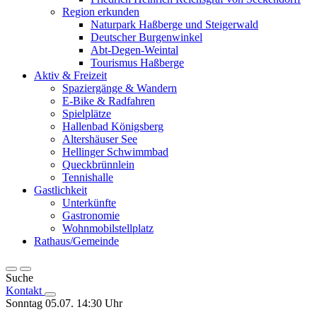
Region erkunden
Naturpark Haßberge und Steigerwald
Deutscher Burgenwinkel
Abt-Degen-Weintal
Tourismus Haßberge
Aktiv & Freizeit
Spaziergänge & Wandern
E-Bike & Radfahren
Spielplätze
Hallenbad Königsberg
Altershäuser See
Hellinger Schwimmbad
Queckbrünnlein
Tennishalle
Gastlichkeit
Unterkünfte
Gastronomie
Wohnmobilstellplatz
Rathaus/Gemeinde
Suche
Kontakt
Sonntag 05.07. 14:30 Uhr