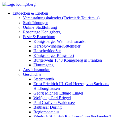
Entdecken & Erleben
Veranstaltungskalender (Freizeit & Tourismus)
Stadtführungen
Online-Stadtführung
Rosentage Königsberg
Feste & Brauchtum
Königsberger Weihnachtsmarkt
Herzog-Wilhelm-Kettenfeier
Hätscherklooßen
Königsberger Pfingstfest
Bürgerwehr 1848 Königsberg in Franken
Flurumgang
Aussichtspunkte
Geschichte
Stadtchronik
Ernst Friedrich III. Carl Herzog von Sachsen-
Hildburghausen
Georg Michael Eduard Lingel
Wolfgang Carl Briegel
Paul Graf von Waldersee
Balthasar Düring
Regiomontanus
Friedrich Heinrich Reichsgraf von Seckendorff