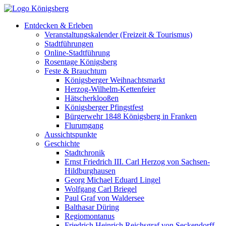
Entdecken & Erleben
Veranstaltungskalender (Freizeit & Tourismus)
Stadtführungen
Online-Stadtführung
Rosentage Königsberg
Feste & Brauchtum
Königsberger Weihnachtsmarkt
Herzog-Wilhelm-Kettenfeier
Hätscherklooßen
Königsberger Pfingstfest
Bürgerwehr 1848 Königsberg in Franken
Flurumgang
Aussichtspunkte
Geschichte
Stadtchronik
Ernst Friedrich III. Carl Herzog von Sachsen-
Hildburghausen
Georg Michael Eduard Lingel
Wolfgang Carl Briegel
Paul Graf von Waldersee
Balthasar Düring
Regiomontanus
Friedrich Heinrich Reichsgraf von Seckendorff