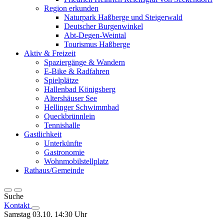
Region erkunden
Naturpark Haßberge und Steigerwald
Deutscher Burgenwinkel
Abt-Degen-Weintal
Tourismus Haßberge
Aktiv & Freizeit
Spaziergänge & Wandern
E-Bike & Radfahren
Spielplätze
Hallenbad Königsberg
Altershäuser See
Hellinger Schwimmbad
Queckbrünnlein
Tennishalle
Gastlichkeit
Unterkünfte
Gastronomie
Wohnmobilstellplatz
Rathaus/Gemeinde
Suche
Kontakt
Samstag 03.10. 14:30 Uhr