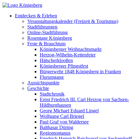
Entdecken & Erleben
Veranstaltungskalender (Freizeit & Tourismus)
Stadtführungen
Online-Stadtführung
Rosentage Königsberg
Feste & Brauchtum
Königsberger Weihnachtsmarkt
Herzog-Wilhelm-Kettenfeier
Hätscherklooßen
Königsberger Pfingstfest
Bürgerwehr 1848 Königsberg in Franken
Flurumgang
Aussichtspunkte
Geschichte
Stadtchronik
Ernst Friedrich III. Carl Herzog von Sachsen-
Hildburghausen
Georg Michael Eduard Lingel
Wolfgang Carl Briegel
Paul Graf von Waldersee
Balthasar Düring
Regiomontanus
Friedrich Heinrich Reichsgraf von Seckendorff