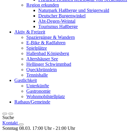
Region erkunden
Naturpark Haßberge und Steigerwald
Deutscher Burgenwinkel
Abt-Degen-Weintal
Tourismus Haßberge
Aktiv & Freizeit
Spaziergänge & Wandern
E-Bike & Radfahren
Spielplätze
Hallenbad Königsberg
Altershäuser See
Hellinger Schwimmbad
Queckbrünnlein
Tennishalle
Gastlichkeit
Unterkünfte
Gastronomie
Wohnmobilstellplatz
Rathaus/Gemeinde
Suche
Kontakt
Sonntag 08.03. 17:00 Uhr - 21:00 Uhr